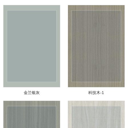
金兰银灰
科技木-1