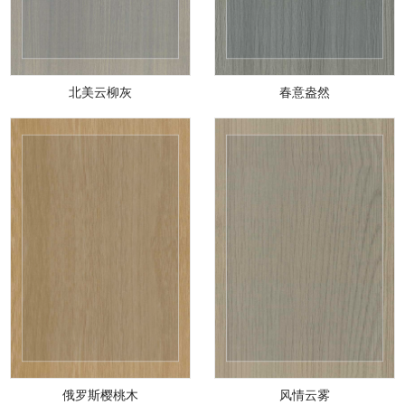
北美云柳灰
春意盎然
俄罗斯樱桃木
风情云雾