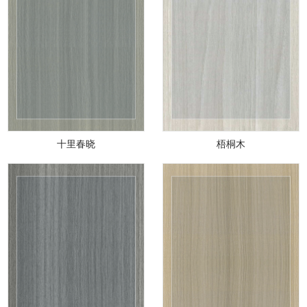
十里春晓
梧桐木